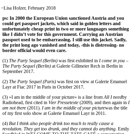
̶ Lisa Holzer, February 2018
ps: In 2000 the European Union sanctioned Austria and you
could get passport jackets, which said in golden letters and
unfortunately cheap print in two or more languages something
like I didn’t vote for this government. Carrying an Austrian
passport used to be embarrassing. I still use this jacket. Sadly,
the print long ago vanished and today, -this is distressing- no
border official would even care.
(1)
The Party Sequel (Berlin)
was first exhibited in
I come in you –
The Party Sequel (Berlin)
at Galerie Gillmeier Rech in Berlin in
September 2017.
(2)
The Party Sequel (Paris)
was first on view at Galerie Emanuel
Layr at Fiac 2017 in Paris in October 2017.
(3) »I am in the middle of your picture« is a line from
All I need
by
Radiohead, first cited in
Vier Pressetexte
(2009), and then again in
I
am not there
(2011).
I am in the middle of your picture
was the title
of my first solo show at Galerie Emanuel Layr in 2011.
(4)
But I think also people drink too much to really cause a
revolution. They get too drunk, and they cannot do anything.
Emily