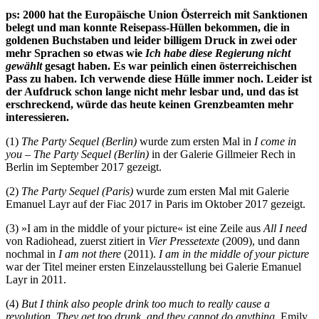
ps: 2000 hat the Europäische Union Österreich mit Sanktionen
belegt und man konnte Reisepass-Hüllen bekommen, die in
goldenen Buchstaben und leider billigem Druck in zwei oder
mehr Sprachen so etwas wie
Ich habe diese Regierung nicht
gewählt
gesagt haben. Es war peinlich einen österreichischen
Pass zu haben. Ich verwende diese Hülle immer noch. Leider ist
der Aufdruck schon lange nicht mehr lesbar und, und das ist
erschreckend, würde das heute keinen Grenzbeamten mehr
interessieren.
(1)
The Party Sequel (Berlin)
wurde zum ersten Mal in
I come in
you – The Party Sequel (Berlin)
in der Galerie Gillmeier Rech in
Berlin im September 2017 gezeigt.
(2)
The Party Sequel (Paris)
wurde zum ersten Mal mit Galerie
Emanuel Layr auf der Fiac 2017 in Paris im Oktober 2017 gezeigt.
(3) »I am in the middle of your picture« ist eine Zeile aus
All I need
von Radiohead, zuerst zitiert in
Vier Pressetexte
(2009), und dann
nochmal in
I am not there
(2011).
I am in the middle of your picture
war der Titel meiner ersten Einzelausstellung bei Galerie Emanuel
Layr in 2011.
(4)
But I think also people drink too much to really cause a
revolution. They get too drunk, and they cannot do anything.
Emily