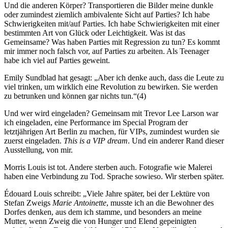
Und die anderen Körper? Transportieren die Bilder meine dunkle
oder zumindest ziemlich ambivalente Sicht auf Parties? Ich habe
Schwierigkeiten mit/auf Parties. Ich habe Schwierigkeiten mit einer
bestimmten Art von Glück oder Leichtigkeit. Was ist das
Gemeinsame? Was haben Parties mit Regression zu tun? Es kommt
mir immer noch falsch vor, auf Parties zu arbeiten. Als Teenager
habe ich viel auf Parties geweint.
Emily Sundblad hat gesagt: „Aber ich denke auch, dass die Leute zu
viel trinken, um wirklich eine Revolution zu bewirken. Sie werden
zu betrunken und können gar nichts tun.“(4)
Und wer wird eingeladen? Gemeinsam mit Trevor Lee Larson war
ich eingeladen, eine Performance im Special Program der
letztjährigen Art Berlin zu machen, für VIPs, zumindest wurden sie
zuerst eingeladen.
This is a VIP dream
. Und ein anderer Rand dieser
Ausstellung, von mir.
Morris Louis ist tot. Andere sterben auch. Fotografie wie Malerei
haben eine Verbindung zu Tod. Sprache sowieso. Wir sterben später.
Édouard Louis schreibt: „Viele Jahre später, bei der Lektüre von
Stefan Zweigs
Marie Antoinette
, musste ich an die Bewohner des
Dorfes denken, aus dem ich stamme, und besonders an meine
Mutter, wenn Zweig die von Hunger und Elend gepeinigten