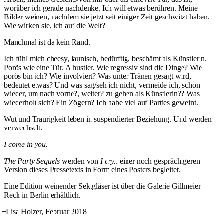
worüber ich gerade nachdenke. Ich will etwas berühren. Meine
Bilder weinen, nachdem sie jetzt seit einiger Zeit geschwitzt haben.
Wie wirken sie, ich auf die Welt?
Manchmal ist da kein Rand.
Ich fühl mich cheesy, launisch, bedürftig, beschämt als Künstlerin.
Porös wie eine Tür. A hustler. Wie regressiv sind die Dinge? Wie
porös bin ich? Wie involviert? Was unter Tränen gesagt wird,
bedeutet etwas? Und was sag/seh ich nicht, vermeide ich, schon
wieder, um nach vorne?, weiter? zu gehen als Künstlerin?? Was
wiederholt sich? Ein Zögern? Ich habe viel auf Parties geweint.
Wut und Traurigkeit leben in suspendierter Beziehung. Und werden
verwechselt.
I come in you.
The Party Sequels
werden von
I cry.
, einer noch gesprächigeren
Version dieses Pressetexts in Form eines Posters begleitet.
Eine Edition weinender Sektgläser ist über die Galerie Gillmeier
Rech in Berlin erhältlich.
̶ Lisa Holzer, Februar 2018