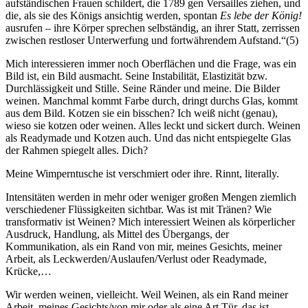
aufständischen Frauen schildert, die 1789 gen Versailles ziehen, und
die, als sie des Königs ansichtig werden, spontan
Es lebe der König!
ausrufen – ihre Körper sprechen selbständig, an ihrer Statt, zerrissen
zwischen restloser Unterwerfung und fortwährendem Aufstand.“(5)
Mich interessieren immer noch Oberflächen und die Frage, was ein
Bild ist, ein Bild ausmacht. Seine Instabilität, Elastizität bzw.
Durchlässigkeit und Stille. Seine Ränder und meine. Die Bilder
weinen. Manchmal kommt Farbe durch, dringt durchs Glas, kommt
aus dem Bild. Kotzen sie ein bisschen? Ich weiß nicht (genau),
wieso sie kotzen oder weinen. Alles leckt und sickert durch. Weinen
als Readymade und Kotzen auch. Und das nicht entspiegelte Glas
der Rahmen spiegelt alles. Dich?
Meine Wimperntusche ist verschmiert oder ihre. Rinnt, literally.
Intensitäten werden in mehr oder weniger großen Mengen ziemlich
verschiedener Flüssigkeiten sichtbar. Was ist mit Tränen? Wie
transformativ ist Weinen? Mich interessiert Weinen als körperlicher
Ausdruck, Handlung, als Mittel des Übergangs, der
Kommunikation, als ein Rand von mir, meines Gesichts, meiner
Arbeit, als Leckwerden/Auslaufen/Verlust oder Readymade,
Krücke,…
Wir werden weinen, vielleicht. Weil Weinen, als ein Rand meiner
Arbeit, meines Gesichts/von mir oder als eine Art Tür, das ist,