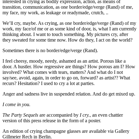
interested in crying as bodily expression, action, as means of
transition, communication, as one border/edge/verge (Rand) of me,
my face, my work, as leakage or readymade, crutch, ..
We’ll cry, maybe. As crying, as one border/edge/verge (Rand) of my
work, my face/of me or as some kind of door, is, what I am currently
thinking about. I want to touch something. My pictures cry, after
they sweated for some time now. How do they, I act on the world?
Sometimes there is no border/edge/verge (Rand).
I feel cheesy, moody, needy, ashamed as an artist. Porous like a
door. A hustler. How regressive are things? How porous am I? How
involved? What comes with tears, matters? And what do I not
say/see, avoid, again, in order to go on, forward? as artist?? What
recurs? Hesitation? I used to cry a lot at parties.
Anger and sadness live in suspended relation. And do get mixed up.
I come in you.
The Party Sequels
are accompanied by
I cry.
, an even chattier
version of this press release in the form of a poster.
An edition of crying champagne glasses are available via Gallery
Gillmeier Rech in Berlin.