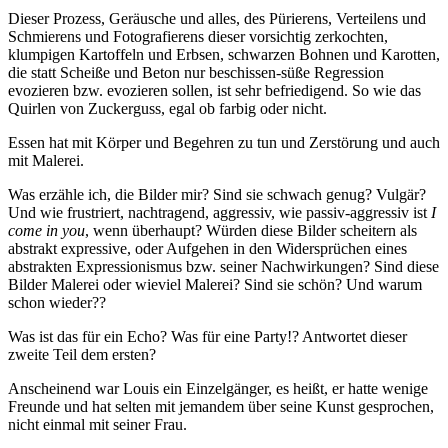
Dieser Prozess, Geräusche und alles, des Pürierens, Verteilens und
Schmierens und Fotografierens dieser vorsichtig zerkochten,
klumpigen Kartoffeln und Erbsen, schwarzen Bohnen und Karotten,
die statt Scheiße und Beton nur beschissen-süße Regression
evozieren bzw. evozieren sollen, ist sehr befriedigend. So wie das
Quirlen von Zuckerguss, egal ob farbig oder nicht.
Essen hat mit Körper und Begehren zu tun und Zerstörung und auch
mit Malerei.
Was erzähle ich, die Bilder mir? Sind sie schwach genug? Vulgär?
Und wie frustriert, nachtragend, aggressiv, wie passiv-aggressiv ist
I
come in you
, wenn überhaupt? Würden diese Bilder scheitern als
abstrakt expressive, oder Aufgehen in den Widersprüchen eines
abstrakten Expressionismus bzw. seiner Nachwirkungen? Sind diese
Bilder Malerei oder wieviel Malerei? Sind sie schön? Und warum
schon wieder??
Was ist das für ein Echo? Was für eine Party!? Antwortet dieser
zweite Teil dem ersten?
Anscheinend war Louis ein Einzelgänger, es heißt, er hatte wenige
Freunde und hat selten mit jemandem über seine Kunst gesprochen,
nicht einmal mit seiner Frau.