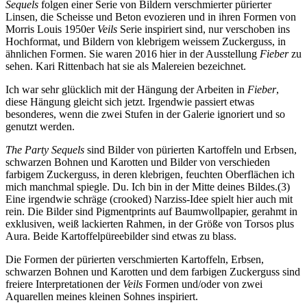
Sequels
folgen einer Serie von Bildern verschmierter pürierter
Linsen, die Scheisse und Beton evozieren und in ihren Formen von
Morris Louis 1950er
Veils
Serie inspiriert sind, nur verschoben ins
Hochformat, und Bildern von klebrigem weissem Zuckerguss, in
ähnlichen Formen. Sie waren 2016 hier in der Ausstellung
Fieber
zu
sehen. Kari Rittenbach hat sie als Malereien bezeichnet.
Ich war sehr glücklich mit der Hängung der Arbeiten in
Fieber
,
diese Hängung gleicht sich jetzt. Irgendwie passiert etwas
besonderes, wenn die zwei Stufen in der Galerie ignoriert und so
genutzt werden.
The Party Sequels
sind Bilder von pürierten Kartoffeln und Erbsen,
schwarzen Bohnen und Karotten und Bilder von verschieden
farbigem Zuckerguss, in deren klebrigen, feuchten Oberflächen ich
mich manchmal spiegle. Du. Ich bin in der Mitte deines Bildes.(3)
Eine irgendwie schräge (crooked) Narziss-Idee spielt hier auch mit
rein. Die Bilder sind Pigmentprints auf Baumwollpapier, gerahmt in
exklusiven, weiß lackierten Rahmen, in der Größe von Torsos plus
Aura. Beide Kartoffelpüreebilder sind etwas zu blass.
Die Formen der pürierten verschmierten Kartoffeln, Erbsen,
schwarzen Bohnen und Karotten und dem farbigen Zuckerguss sind
freiere Interpretationen der
Veils
Formen und/oder von zwei
Aquarellen meines kleinen Sohnes inspiriert.