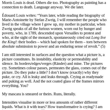
Morris Louis is dead. Others die too. Photography as painting has a
connection to death. Language anyway. We die later.
Édouard Louis writes: “Years later, while reading the biography of
Marie-Antoinette by Stefan Zweig, I will remember the people who
lived in the village where I grew up, my mother in particular, when
Zweig speaks of all the furious women, worn out by hunger and
poverty, who, in 1789, descended upon Versailles to protest and
who, at the sight of the monarch, spontaneously cried out
Long live
the King!
: their bodies – which had spoken for them – torn between
absolute submission to power and an enduring sense of revolt.” (5)
I am still interested in surfaces and the question what a picture is, a
picture constitutes. Its instability, elasticity or permeability and
silence. Its borders/edges/verges (Ränder) and mine. The pictures
cry. Sometimes colour passes, permeates the glass, comes out of the
picture. Do they puke a little? I don’t know (exactly) why they
puke, or cry. All is leaky and leaks through. Crying as readymade
and puking as well. And the not coated glass of the frames mirrors
everything. You?
My mascara is smeared or theirs. Runs, literally.
Intensities visualise in more or less amounts of rather different
liquids. What is it with tears? How transformative is crying? I am