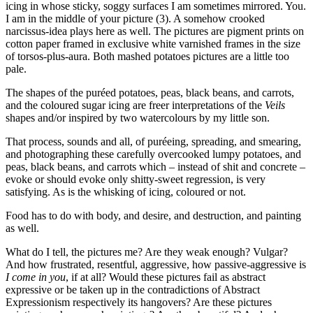
icing in whose sticky, soggy surfaces I am sometimes mirrored. You.
I am in the middle of your picture (3). A somehow crooked
narcissus-idea plays here as well. The pictures are pigment prints on
cotton paper framed in exclusive white varnished frames in the size
of torsos-plus-aura. Both mashed potatoes pictures are a little too
pale.
The shapes of the puréed potatoes, peas, black beans, and carrots,
and the coloured sugar icing are freer interpretations of the
Veils
shapes and/or inspired by two watercolours by my little son.
That process, sounds and all, of puréeing, spreading, and smearing,
and photographing these carefully overcooked lumpy potatoes, and
peas, black beans, and carrots which – instead of shit and concrete –
evoke or should evoke only shitty-sweet regression, is very
satisfying. As is the whisking of icing, coloured or not.
Food has to do with body, and desire, and destruction, and painting
as well.
What do I tell, the pictures me? Are they weak enough? Vulgar?
And how frustrated, resentful, aggressive, how passive-aggressive is
I come in you
, if at all? Would these pictures fail as abstract
expressive or be taken up in the contradictions of Abstract
Expressionism respectively its hangovers? Are these pictures