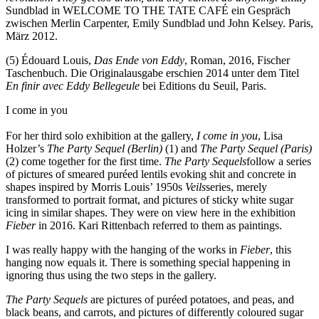
Sundblad in WELCOME TO THE TATE CAFÉ ein Gespräch
zwischen Merlin Carpenter, Emily Sundblad und John Kelsey. Paris,
März 2012.
(5) Édouard Louis,
Das Ende von Eddy
, Roman, 2016, Fischer
Taschenbuch. Die Originalausgabe erschien 2014 unter dem Titel
En finir avec Eddy Bellegeule
bei Editions du Seuil, Paris.
I come in you
For her third solo exhibition at the gallery,
I come in you
, Lisa
Holzer’s
The Party Sequel (Berlin)
(1) and
The Party Sequel (Paris)
(2) come together for the first time.
The Party Sequels
follow a series
of pictures of smeared puréed lentils evoking shit and concrete in
shapes inspired by Morris Louis’ 1950s
Veils
series, merely
transformed to portrait format, and pictures of sticky white sugar
icing in similar shapes. They were on view here in the exhibition
Fieber
in 2016. Kari Rittenbach referred to them as paintings.
I was really happy with the hanging of the works in
Fieber
, this
hanging now equals it. There is something special happening in
ignoring thus using the two steps in the gallery.
The Party Sequels
are pictures of puréed potatoes, and peas, and
black beans, and carrots, and pictures of differently coloured sugar